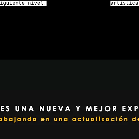
iguiente nivel.
artístic