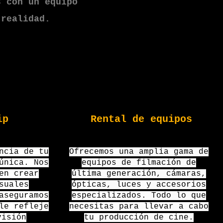
s con un equipo
 realidad.
ip
Rental de equipos
ncia de tu
Ofrecemos una amplia gama de
única. Nos
equipos de filmación de
en crear
última generación, cámaras,
suales
ópticas, luces y accesorios
aseguramos
especializados. Todo lo que
le refleje
necesitas para llevar a cabo
visión
tu producción de cine.