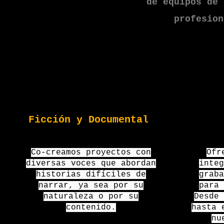
de equipos de 
profesion
Ficción y Documental
Co-creamos proyectos con
Ofr
diversas voces que abordan
integ
historias difíciles de
graba
narrar, ya sea por su
para 
naturaleza o por su
Desde 
contenido.
hasta 
nu