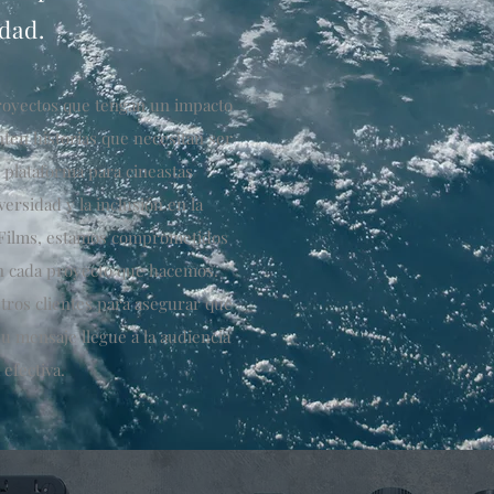
dad.
royectos que tengan un impacto
nten historias que necesitan ser
plataforma para cineastas
rsidad y la inclusión en la
a Films, estamos comprometidos
 en cada proyecto que hacemos.
tros clientes para asegurar que
su mensaje llegue a la audiencia
efectiva.