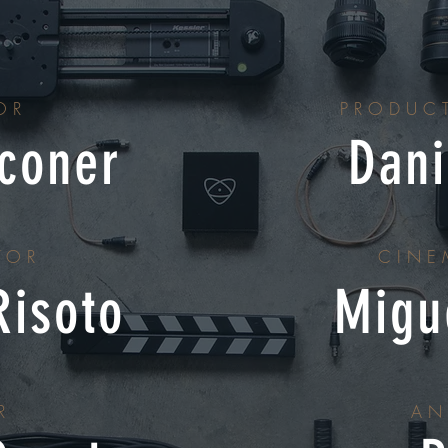
OR
PRODUC
Oconer
Dani
TOR
CINE
Risoto
Migu
R
AN