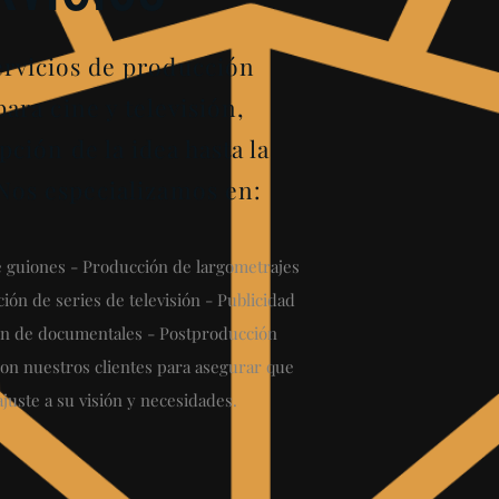
rvicios de producción
para cine y televisión,
pción de la idea hasta la
 Nos especializamos en:
de guiones - Producción de largometrajes
ión de series de televisión - Publicidad
ón de documentales - Postproducción
on nuestros clientes para asegurar que
juste a su visión y necesidades.