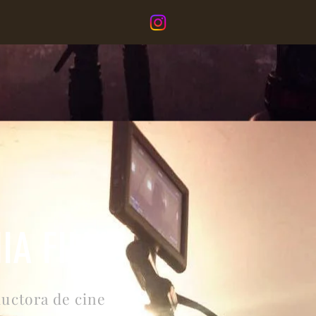
1
IA FILMS
uctora de cine