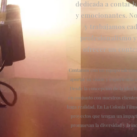
dedicada a contar h
y emocionantes. No
y trabajamos ca
profesionalismo y
ofrecer un conte
Contamos con un equipo talento
aportar su visión y experiencia 
Desde la concepción de la idea ha
en conjunto con nuestros clientes
haga realidad. En La Colonia Film
proyectos que tengan un impacto
promuevan la diversidad y la incl