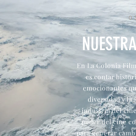
0
NUESTRA
En La Colonia Film
es contar histor
emocionantes qu
diversidad y la 
industria del cin
poder del cine c
para generar cambi