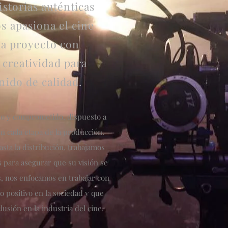
istorias auténticas
s apasiona el cine
da proyecto con
 creatividad para
nido de calidad.
so y comprometido, dispuesto a
en cada etapa de la producción.
sta la distribución, trabajamos
 para asegurar que su visión se
s, nos enfocamos en trabajar con
 positivo en la sociedad y que
usión en la industria del cine.