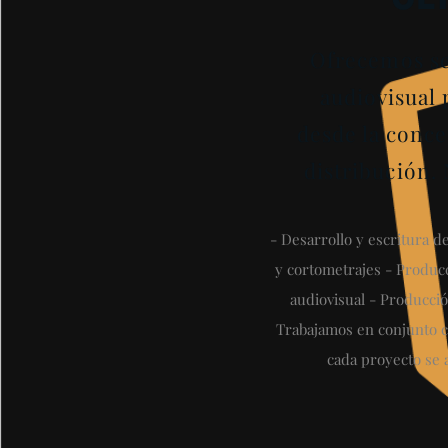
Ofrecemos se
audiovisual 
desde la conce
distribución.
- Desarrollo y escritura 
y cortometrajes - Producc
audiovisual - Producci
Trabajamos en conjunto c
cada proyecto se a