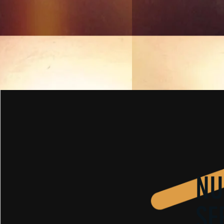
NU
SE