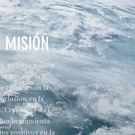
3
 MISIÓN
s, nuestra misión
ias auténticas y
e promuevan la
inclusión en la
e. Creemos en el
omo herramienta
os positivos en la