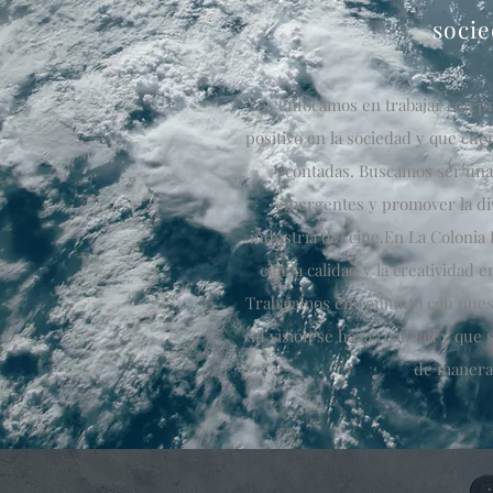
socie
Nos enfocamos en trabajar con p
positivo en la sociedad y que cue
contadas. Buscamos ser una 
emergentes y promover la dive
industria del cine.En La Coloni
con la calidad y la creatividad
Trabajamos en conjunto con nues
su visión se haga realidad y que 
de manera 